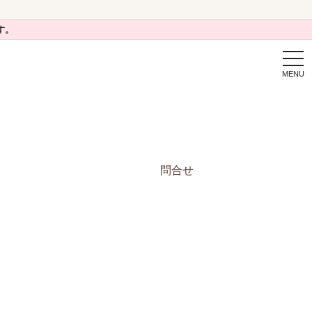
す。
togg
navi
問合せ
申込希望