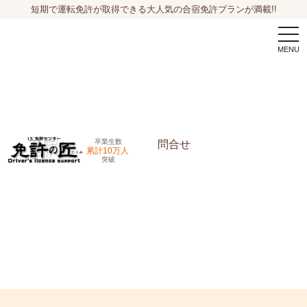
短期で運転免許が取得できる大人気の合宿免許プランが満載!!
togg
navi
卒業生数
問合せ
累計10万人
突破
申込希望