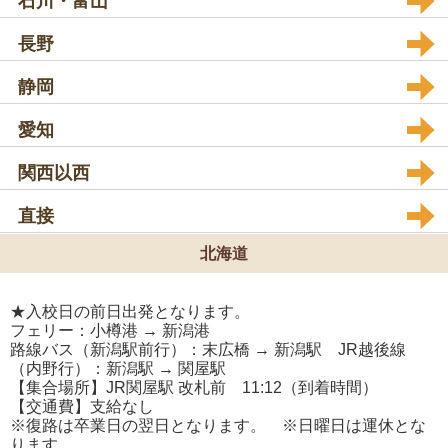
石川・富山
長野
静岡
愛知
関西以西
直接
北海道
★入校日の前日出発となります。
フェリー：小樽港 → 新潟港
路線バス（新潟駅前行）：末広橋 → 新潟駅 JR越後線
（内野行）：新潟駅 → 関屋駅
【集合場所】JR関屋駅 改札前 11:12（到着時間）
【交通費】支給なし
※復路は卒業日の翌日となります。 ※日曜日は運休とな
ります。