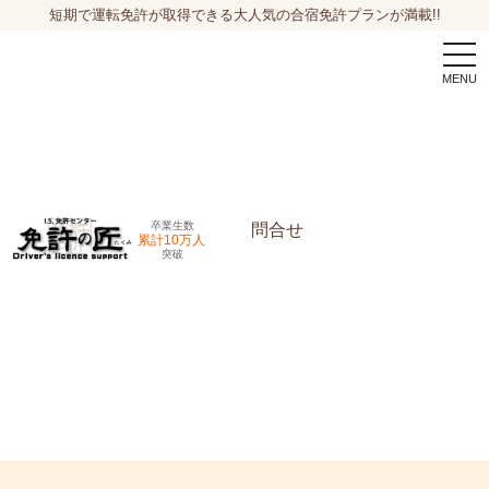
短期で運転免許が取得できる大人気の合宿免許プランが満載!!
togg
navi
卒業生数
問合せ
累計10万人
突破
申込希望