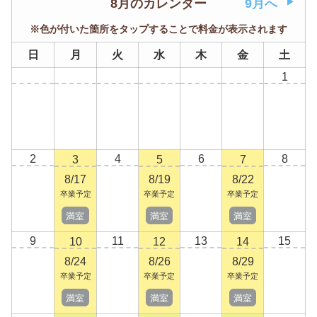
8月のカレンダー
9月へ
※色が付いた箇所をタップすることで料金が表示されます
日
月
火
水
木
金
土
1
2
4
6
8
3
5
7
8/17
8/19
8/22
卒業予定
卒業予定
卒業予定
満室
満室
満室
9
11
13
15
10
12
14
8/24
8/26
8/29
卒業予定
卒業予定
卒業予定
満室
満室
満室