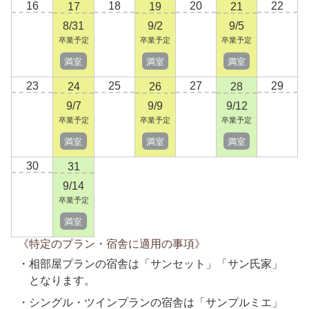
16
18
20
22
17
19
21
8/31
9/2
9/5
卒業予定
卒業予定
卒業予定
満室
満室
満室
23
25
27
29
24
26
28
9/7
9/9
9/12
卒業予定
卒業予定
卒業予定
満室
満室
満室
30
31
9/14
卒業予定
満室
《特定のプラン・宿舎に適用の事項》
相部屋プランの宿舎は「サンセット」「サン氏家」
となります。
シングル・ツインプランの宿舎は「サンプルミエ」