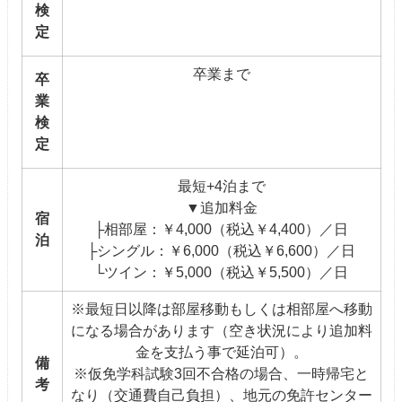
検
定
卒業まで
卒
業
検
定
最短+4泊まで
▼追加料金
宿
├相部屋：￥4,000（税込￥4,400）／日
泊
├シングル：￥6,000（税込￥6,600）／日
└ツイン：￥5,000（税込￥5,500）／日
※最短日以降は部屋移動もしくは相部屋へ移動
になる場合があります（空き状況により追加料
金を支払う事で延泊可）。
備
※仮免学科試験3回不合格の場合、一時帰宅と
考
なり（交通費自己負担）、地元の免許センター