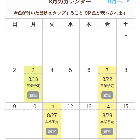
8月のカレンダー
9月へ
※色が付いた箇所をタップすることで料金が表示されます
日
月
火
水
木
金
土
1
2
4
5
6
8
3
7
8/18
8/22
卒業予定
卒業予定
満室
満室
9
10
12
13
15
11
14
8/27
8/29
卒業予定
卒業予定
満室
満室