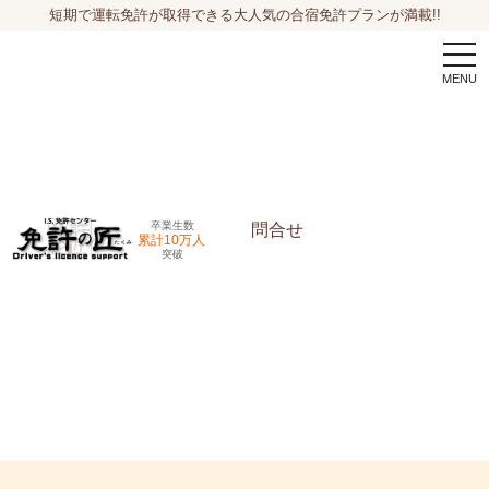
短期で運転免許が取得できる大人気の合宿免許プランが満載!!
togg
navi
卒業生数
問合せ
累計10万人
突破
申込希望