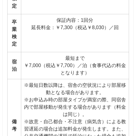
定
保証内容：1回分
卒
延長料金：￥7,300（税込￥8,030）／回
業
検
定
最短まで
宿
￥7,000（税込￥7,700）／泊（食事代込の料金
泊
となります）
※最短日数以降は、宿舎の空状況により部屋移
動となる場合があります。
※お申込み時の部屋タイプが満室の際、同宿舎
内で部屋移動が発生する場合があります（料金
は同じ）。
備
※故意・自己都合・不注意（病気含）による教
考
習遅延の場合は追加料金が発生します。また、