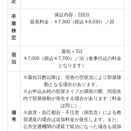
定
保証内容：2回分
卒
延長料金：￥7,300（税込￥8,030）／回
業
検
定
最短＋3日
宿
￥7,000（税込￥7,700）／泊（食事代込の料金
泊
となります）
※最短日数以降は、宿舎の空状況により部屋移
動となる場合があります。
※お申込み時の部屋タイプが満室の際、同宿舎
内で部屋移動が発生する場合があります（料金
は同じ）。
備
※故意・自己都合・不注意（病気含）による教
考
習遅延の場合は追加料金が発生します。また、
公共交通機関の遅延で延泊になった場合も追加