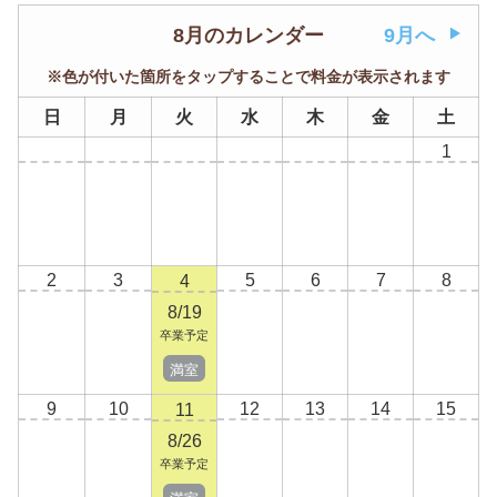
8月のカレンダー
9月へ
※色が付いた箇所をタップすることで料金が表示されます
日
月
火
水
木
金
土
1
2
3
5
6
7
8
4
8/19
卒業予定
満室
9
10
12
13
14
15
11
8/26
卒業予定