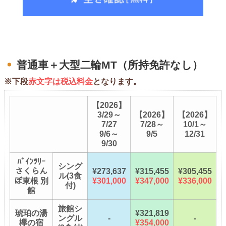
普通車＋大型二輪MT（所持免許なし）
※下段
赤文字は税込料金
となります。
【2026】
3/29～
【2026】
【2026】
7/27
7/28～
10/1～
9/6～
9/5
12/31
9/30
ﾊﾟｲﾝﾂﾘｰ
シング
さくらん
¥273,637
¥315,455
¥305,455
ル(3食
ぼ東根 別
¥301,000
¥347,000
¥336,000
付)
館
旅館シ
琥珀の湯
¥321,819
ングル
-
-
欅の宿
¥354,000