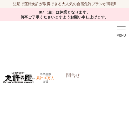
短期で運転免許が取得できる大人気の合宿免許プランが満載!!
8/7（金）は休業となります。
何卒ご了承くださいますようお願い申し上げます。
togg
navi
卒業生数
問合せ
累計10万人
突破