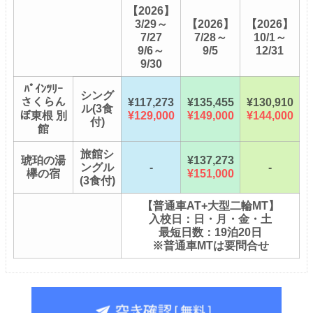
【2026】
3/29～
【2026】
【2026】
7/27
7/28～
10/1～
9/6～
9/5
12/31
9/30
ﾊﾟｲﾝﾂﾘｰ
シング
さくらん
¥117,273
¥135,455
¥130,910
ル(3食
ぼ東根 別
¥129,000
¥149,000
¥144,000
付)
館
旅館シ
琥珀の湯
¥137,273
ングル
-
-
欅の宿
¥151,000
(3食付)
【普通車AT+大型二輪MT】
入校日：日・月・金・土
最短日数：19泊20日
※普通車MTは要問合せ