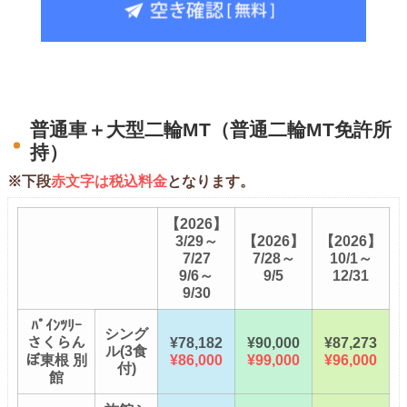
普通車＋大型二輪MT（普通二輪MT免許所
持）
※下段
赤文字は税込料金
となります。
【2026】
3/29～
【2026】
【2026】
7/27
7/28～
10/1～
9/6～
9/5
12/31
9/30
ﾊﾟｲﾝﾂﾘｰ
シング
さくらん
¥78,182
¥90,000
¥87,273
ル(3食
ぼ東根 別
¥86,000
¥99,000
¥96,000
付)
館