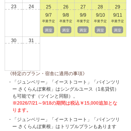
23
24
25
26
27
28
29
9/7
9/8
9/9
9/10
9/11
卒業予定
卒業予定
卒業予定
卒業予定
卒業予定
満室
満室
満室
満室
満室
30
31
《特定のプラン・宿舎に適用の事項》
「ジュンベリー」「イーストコート」「パインツリ
ー さくらんぼ東根」はシングルユース（1名貸切）
も可能です（ツインと同額）。
※2026/7/21～9/18の期間は税込￥15,000追加とな
ります。
「ジュンベリー」「イーストコート」「パインツリ
ー さくらんぼ東根」はトリプルプランもあります