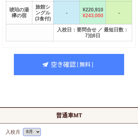
旅館シ
琥珀の湯
¥220,910
ングル
-
-
欅の宿
¥243,000
(3食付)
入校日：要問合せ ／ 最短日数：
7泊8日
普通車MT
入校月