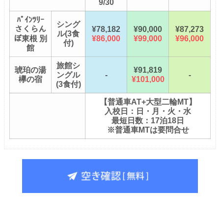
9/30
ﾊﾟｲﾝﾂﾘｰ
シング
さくらん
¥78,182
¥90,000
¥87,273
ル(3食
ぼ東根 別
¥86,000
¥99,000
¥96,000
付)
館
旅館シ
琥珀の湯
¥91,819
ングル
-
-
欅の宿
¥101,000
(3食付)
【普通車AT+大型二輪MT】
入校日：日・月・火・水
最短日数：17泊18日
※普通車MTは要問合せ