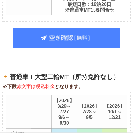
最短日数：19泊20日
※普通車MTは要問合せ
普通車＋大型二輪MT（所持免許なし）
※下段
赤文字は税込料金
となります。
【2026】
3/29～
【2026】
【2026】
7/27
7/28～
10/1～
9/6～
9/5
12/31
9/30