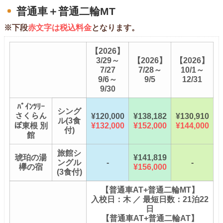
普通車＋普通二輪MT
※下段
赤文字は税込料金
となります。
【2026】
3/29～
【2026】
【2026】
7/27
7/28～
10/1～
9/6～
9/5
12/31
9/30
ﾊﾟｲﾝﾂﾘｰ
シング
さくらん
¥120,000
¥138,182
¥130,910
ル(3食
ぼ東根 別
¥132,000
¥152,000
¥144,000
付)
館
旅館シ
琥珀の湯
¥141,819
ングル
-
-
欅の宿
¥156,000
(3食付)
【普通車AT+普通二輪MT】
入校日：木 ／ 最短日数：21泊22
日
【普通車AT+普通二輪AT】