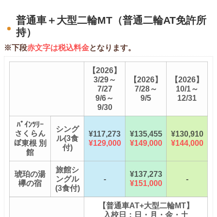
普通車＋大型二輪MT（普通二輪AT免許所
持）
※下段
赤文字は税込料金
となります。
【2026】
3/29～
【2026】
【2026】
7/27
7/28～
10/1～
9/6～
9/5
12/31
9/30
ﾊﾟｲﾝﾂﾘｰ
シング
さくらん
¥117,273
¥135,455
¥130,910
ル(3食
ぼ東根 別
¥129,000
¥149,000
¥144,000
付)
館
旅館シ
琥珀の湯
¥137,273
ングル
-
-
欅の宿
¥151,000
(3食付)
【普通車AT+大型二輪MT】
入校日：日・月・金・土