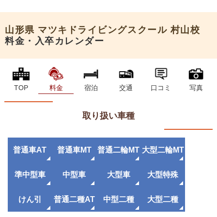
申込希望
山形県
マツキドライビングスクール 村山校
料金・入卒カレンダー
TOP
料金
宿泊
交通
口コミ
写真
取り扱い車種
普通車AT
普通車MT
普通二輪MT
大型二輪MT
準中型車
中型車
大型車
大型特殊
けん引
普通二種AT
中型二種
大型二種