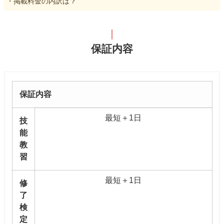
・掲載料金の内訳は？
保証内容
保証内容
最短＋1日
技
能
教
習
最短＋1日
修
了
検
定