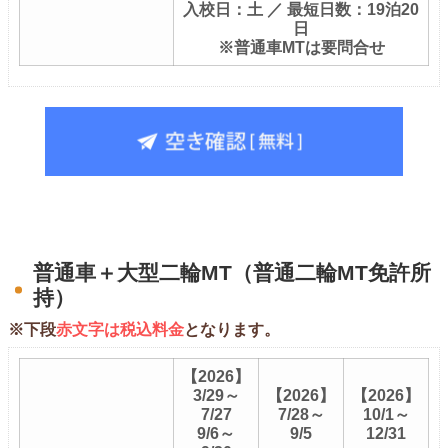
入校日：土 ／ 最短日数：19泊20
日
※普通車MTは要問合せ
普通車＋大型二輪MT（普通二輪MT免許所
持）
※下段
赤文字は税込料金
となります。
【2026】
3/29～
【2026】
【2026】
7/27
7/28～
10/1～
9/6～
9/5
12/31