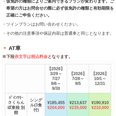
仮免許の種類によりご案内できるプランが変わります。ご
希望の方はお問合せの際に必ず仮免許の種類と有効期限を
正確にご申告ください。
ツインプランはお問い合わせください。
その他の注意事項や保証内容は普通車と同じとなります。
AT車
※下段
赤文字は税込料金
となります。
【2026】
3/29～
【2026】
【2026】
7/27
7/28～
10/1～
9/6～
9/5
12/31
9/30
ﾊﾟｲﾝﾂﾘｰ
シング
さくらん
¥185,455
¥213,637
¥190,910
ル(3食
ぼ東根 別
¥204,000
¥235,000
¥210,000
付)
館