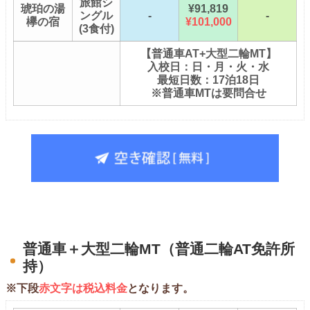
旅館シ
琥珀の湯
¥91,819
ングル
-
-
欅の宿
¥101,000
(3食付)
【普通車AT+大型二輪MT】
入校日：日・月・火・水
最短日数：17泊18日
※普通車MTは要問合せ
普通車＋大型二輪MT（普通二輪AT免許所
持）
※下段
赤文字は税込料金
となります。