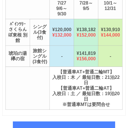
7/27
7/28～
10/1～
9/6～
9/5
12/31
9/30
ﾊﾟｲﾝﾂﾘｰ
シング
さくらん
¥120,000
¥138,182
¥130,910
ル(3食
ぼ東根 別
¥132,000
¥152,000
¥144,000
付)
館
旅館シ
琥珀の湯
¥141,819
ングル
-
-
欅の宿
¥156,000
(3食付)
【普通車AT+普通二輪MT】
入校日：木 ／ 最短日数：21泊22
日
【普通車AT+普通二輪AT】
入校日：土 ／ 最短日数：19泊20
日
※普通車MTは要問合せ