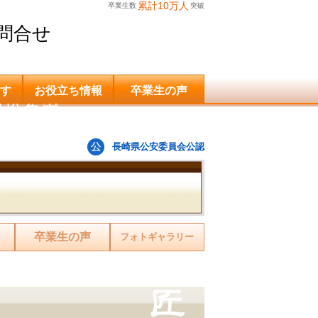
累計10万人
卒業生数
突破
問合せ
す
お役立ち情報
卒業生の声
申込希望
長崎県公安委員会公認
卒業生の声
フォトギャラリー