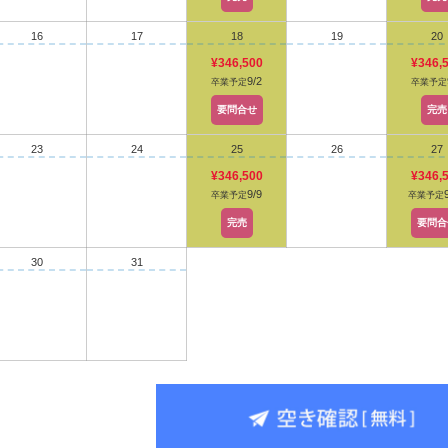
16
17
18
19
20
¥346,500
¥346,
9/2
卒業予定
卒業予定
要問合せ
完売
23
24
25
26
27
¥346,500
¥346,
9/9
卒業予定
卒業予定
完売
要問合
30
31