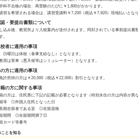
学科不合格の場合、再受験のたびに￥1,800がかかります。
講習を希望される場合は、講習受講料￥7,200（税込￥7,920）現地払い
確認・要提出書類について
し込み後、教習所より入校案内が送付されます。同封されている事前提出書
す。
入校者に適用の事項
、日曜日は休校（食事支給なし）となります。
教習は実車（悪天候等はシミュレーター）となります。
部の方に適用の事項
免許所持の方は￥20,000（税込￥22,000）割引となります。
国籍の方に関する事項
籍の方は、住民票に下記の記載が必要となります（特別永住の方は内容が異
籍等 ◎外国人住民となった日
長期在留者である旨 ◎在留資格
留期間 ◎在留期間満了日
留カード等番号
のことを知る