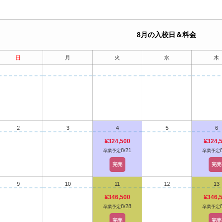
8月の入校日＆料金
日
月
火
水
木
2
3
4
5
6
¥324,500
¥324,
8/21
卒業予定
卒業予定
完売
完売
9
10
11
12
13
¥346,500
¥346,
8/28
卒業予定
卒業予定
完売
完売