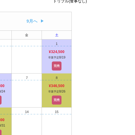
トリプル(食事なし)
9月へ
金
土
1
¥324,500
8/19
卒業予定
完売
7
8
500
¥346,500
8/24
8/26
卒業予定
完売
14
15
500
8/31