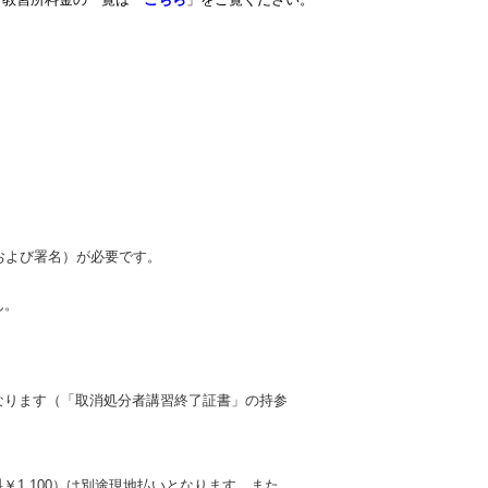
および署名）が必要です。
ん。
なります（「取消処分者講習終了証書」の持参
料￥1,100）は別途現地払いとなります。また、