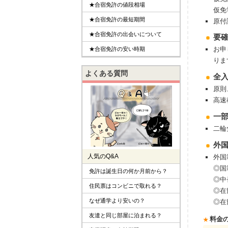
★合宿免許の値段相場
仮免
★合宿免許の最短期間
原付
★合宿免許の出会いについて
要
お申
★合宿免許の安い時期
りま
よくある質問
全
原則
高速
⼀
二輪
外
人気のQ&A
外国
◎国
免許は誕生日の何か月前から？
◎中
住民票はコンビニで取れる？
◎在
なぜ通学より安いの？
◎在
友達と同じ部屋に泊まれる？
料金