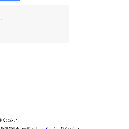
）。
承ください。
教習所料金の一覧は「
こちら
」をご覧ください。