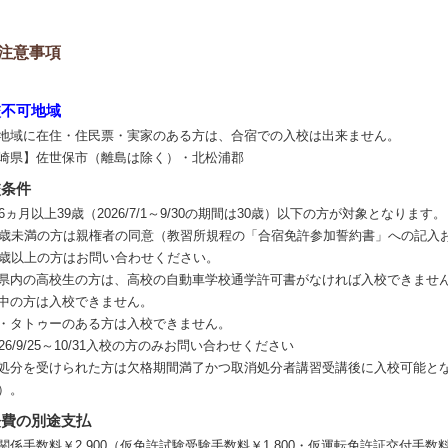
注意事項
校不可地域
地域に在住・住民票・実家のある方は、合宿での入校は出来ません。
崎県】佐世保市（離島は除く）・北松浦郡
校条件
歳6ヵ月以上39歳（2026/7/1～9/30の期間は30歳）以下の方が対象となります。
8歳未満の方は親権者の同意（教習所規程の「合宿免許参加誓約書」への記入
0歳以上の方はお問い合わせください。
県内の高校生の方は、高校の自動車学校通学許可書がなければ入校できませ
中の方は入校できません。
・タトゥーのある方は入校できません。
026/9/25～10/31入校の方のみお問い合わせください
処分を受けられた方は欠格期間満了かつ取消処分者講習受講後に入校可能と
）。
経費の別途支払
関係手数料￥2,900（仮免許試験受験手数料￥1,800・仮運転免許証交付手数