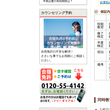
卒業証書の有効期限は？
お支払
保証内
カウンセリング予約
技能
教習
修了
検定
卒業
検定
合宿免許の不安を解消！
宿泊
ささいな事でもお気軽にご相談く
ださい。
備考
同時教
入校日