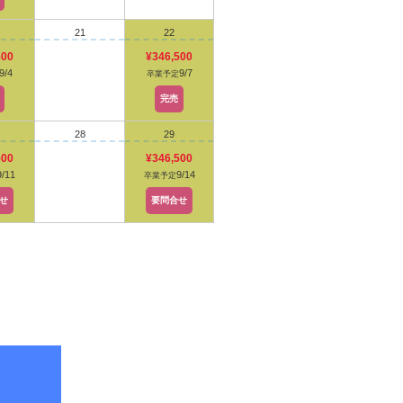
21
22
500
¥346,500
9/4
9/7
卒業予定
完売
28
29
500
¥346,500
9/11
9/14
卒業予定
せ
要問合せ