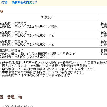
い方法
掲載料金の内訳は？
容
30歳以下
保証期間：卒業まで
保証
延長料金：￥5,400（税込￥5,940）／時限
延長
保証期間：卒業まで
保証
延長料金：￥6,000（税込￥6,600）／回
延長
保証期間：卒業まで
保証
延長料金：￥6,000（税込￥6,600）／回
延長
相部屋…卒業まで
最短
その他…最短＋2泊（以降は相部屋へ移動にて卒業まで）
追加
追加料金：￥3,000（税込￥3,300）／泊
※仮免学科試験に3回不合格となった場合は一時帰宅となり、住民票所在地の
に再入校となります（その際の往復交通費・受験料は自己負担）。
※自己都合による延泊は追加料金（税込￥3,300／泊）が発生します。
※専用宿舎が満室の場合は市内ホテルへのご案内となります。
※合宿期間中に部屋移動が発生する場合があります。
習 普通二輪
はお問い合わせください。