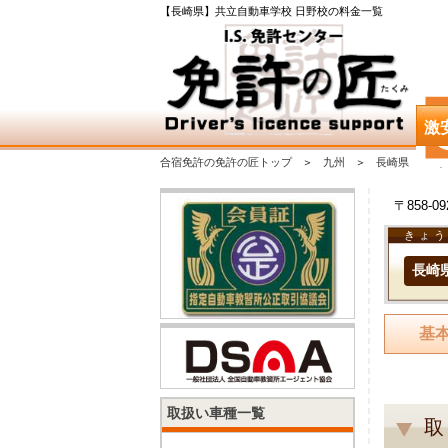
【長崎県】共立自動車学校 日野校の料金一覧
激
合宿免許の免許の匠トップ
九州
長崎県
〒858-
きょう
長崎
基
取扱い車種一覧
取