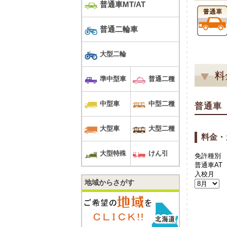
普通車MT/AT
普通二輪車
大型二輪
料
準中型車
普通二種
中型車
中型二種
普通車
大型車
大型二種
料金・
大型特殊
けん引
免許種別
普通車AT
入校月
地域からさがす