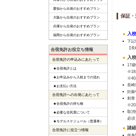
愛知から出発のおすすめプラン
保証・
大阪から出発のおすすめプラン
兵庫から出発のおすすめプラン
入
福岡から出発のおすすめプラン
下記
【長
合宿免許お役立ち情報
入
合宿免許の申込みにあたって
17
★合宿免許とは
※1
★お申込みから入校までの流れ
※4
長崎
★お支払い方法
妊娠
合宿免許への出発にあたって
刺青
★合宿免許の持ち物
※2
取消
★必要な住民票について
必須
★モデルスケジュール（普通車）
諸
合宿免許に役立つ情報
仮免