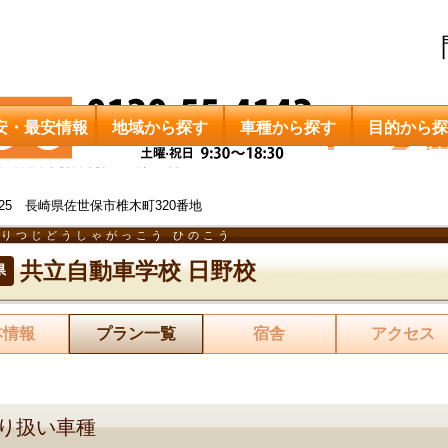
安・最安情報
地域から探す
車種から探す
目的から探
共立自動車学校 日野校
料金一覧
0925 長崎県佐世保市椎木町320番地
りつじどうしゃがっこう ひのこう
共立自動車学校 日野校
県
本情報
プラン一覧
宿舎
アクセス
り扱い車種