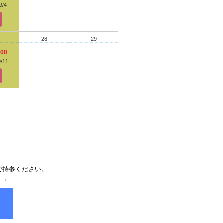
9/4
28
29
400
9/11
ご持参ください。
）。