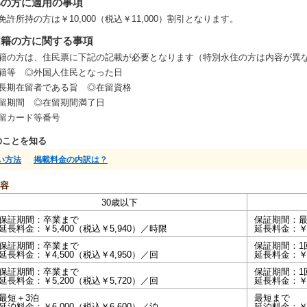
部の方に適用の事項
免許所持の方は￥10,000（税込￥11,000）割引となります。
国籍の方に関する事項
籍の方は、住民票に下記の記載が必要となります（特別永住の方は内容が異
籍等 ◎外国人住民となった日
長期在留者である旨 ◎在留資格
留期間 ◎在留期間満了日
留カード等番号
のことを知る
い方法
掲載料金の内訳は？
容
30歳以下
保証期間：卒業まで
保証期間：
延長料金：￥5,400（税込￥5,940）／時限
延長料金：￥5
保証期間：卒業まで
保証期間：1
延長料金：￥4,500（税込￥4,950）／回
延長料金：￥4
保証期間：卒業まで
保証期間：1
延長料金：￥5,200（税込￥5,720）／回
延長料金：￥5
最短＋3泊
最短まで
延泊料金：￥6,000（税込￥6,600）／泊
延泊料金：￥6