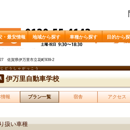
安・最安情報
地域から探す
車種から探す
目的から探
伊万里自動車学校
料金一覧
0027 佐賀県伊万里市立花町939-2
りじどうしゃがっこう
伊万里自動車学校
県
本情報
プラン一覧
宿舎
アクセス
り扱い車種