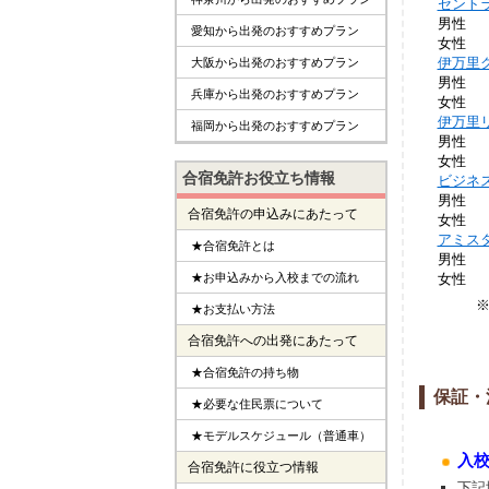
セント
男性
愛知から出発のおすすめプラン
女性
伊万里
大阪から出発のおすすめプラン
男性
兵庫から出発のおすすめプラン
女性
伊万里
福岡から出発のおすすめプラン
男性
女性
合宿免許お役立ち情報
ビジネ
男性
合宿免許の申込みにあたって
女性
アミス
★合宿免許とは
男性
女性
★お申込みから入校までの流れ
★お支払い方法
合宿免許への出発にあたって
★合宿免許の持ち物
保証・
★必要な住民票について
★モデルスケジュール（普通車）
入
合宿免許に役立つ情報
下記