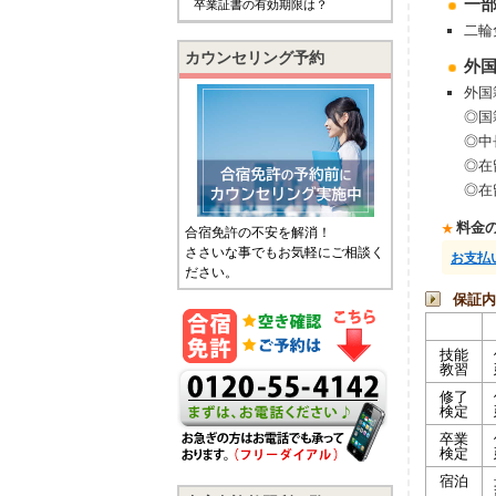
⼀
卒業証書の有効期限は？
二輪
カウンセリング予約
外
外国
◎国
◎中
◎在
◎在
料金
合宿免許の不安を解消！
ささいな事でもお気軽にご相談く
お支払
ださい。
保証内
技能
教習
修了
検定
卒業
検定
宿泊