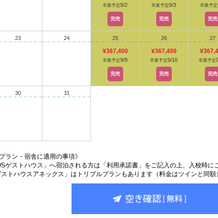
9/2
9/3
卒業予定
卒業予定
卒業予定
完売
完売
完売
23
24
25
26
27
¥367,400
¥367,400
¥367,
9/9
9/10
卒業予定
卒業予定
卒業予定
完売
完売
完売
30
31
プラン・宿舎に適用の事項》
IDSゲストハウス」へ宿泊される方は「利用承諾書」をご記入の上、入校時に
ゲストハウスアネックス」はトリプルプランもあります（料金はツインと同額