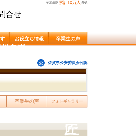
累計10万人
卒業生数
突破
問合せ
す
お役立ち情報
卒業生の声
申込希望
佐賀県公安委員会公認
卒業生の声
フォトギャラリー