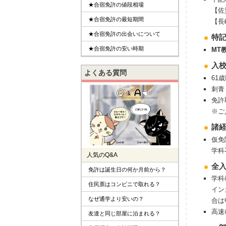
★合宿免許の値段相場
【佐
★合宿免許の最短期間
【長
★合宿免許の出会いについて
特
★合宿免許の安い時期
MT
入
よくある質問
61
刺青
免許
※ご
諸
仮免
学科
人気のQ&A
全
免許は誕生日の何か月前から？
学科
住民票はコンビニで取れる？
イン
なぜ通学より安いの？
合は
高速
友達と同じ部屋に泊まれる？