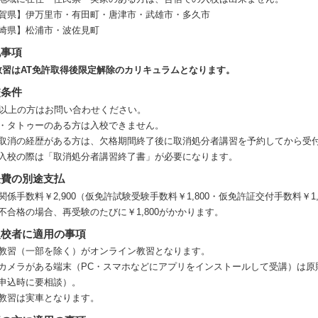
賀県】伊万里市・有田町・唐津市・武雄市・多久市
崎県】松浦市・波佐見町
記事項
教習はAT免許取得後限定解除のカリキュラムとなります。
校条件
歳以上の方はお問い合わせください。
・タトゥーのある方は入校できません。
取消の経歴がある方は、欠格期間終了後に取消処分者講習を予約してから受
入校の際は「取消処分者講習終了書」が必要になります。
経費の別途支払
関係手数料￥2,900（仮免許試験受験手数料￥1,800・仮免許証交付手数料￥
不合格の場合、再受験のたびに￥1,800がかかります。
入校者に適用の事項
教習（一部を除く）がオンライン教習となります。
カメラがある端末（PC・スマホなどにアプリをインストールして受講）は原
申込時に要相談）。
教習は実車となります。