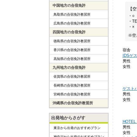
中国地方の合宿免許
【空
鳥取県の合宿免許教習所
・○
・T
広島県の合宿免許教習所
・×
四国地方の合宿免許
※空
徳島県の合宿免許教習所
宿舎
香川県の合宿免許教習所
IDSゲ
高知県の合宿免許教習所
男性
女性
九州地方の合宿免許
佐賀県の合宿免許教習所
長崎県の合宿免許教習所
ゲスト
男性
宮崎県の合宿免許教習所
女性
沖縄県の合宿免許教習所
出発地からさがす
HOTEL 
男性
東京から出発のおすすめプラン
女性
神奈川から出発のおすすめプラン