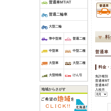
普通車MT/AT
普通二輪車
大型二輪
料
準中型車
普通二種
中型車
中型二種
普通車
大型車
大型二種
料金・
大型特殊
けん引
免許種別
普通車MT
普通車AT
地域からさがす
入校月