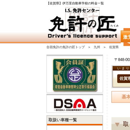
【佐賀県】伊万里自動車学校の料金一覧
激
合宿免許の免許の匠トップ
九州
佐賀県
〒848-
いま
佐賀
基
取扱い車種一覧
取