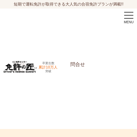
短期で運転免許が取得できる大人気の合宿免許プランが満載!!
togg
navi
卒業生数
問合せ
累計10万人
突破
申込希望