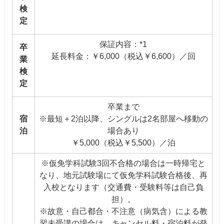
検
定
保証内容：*1
卒
延長料金：￥6,000（税込￥6,600）／回
業
検
定
卒業まで
宿
※最短＋2泊以降、シングルは2名部屋へ移動の
泊
場合あり
￥5,000（税込￥5,500）／泊
※仮免学科試験3回不合格の場合は一時帰宅と
なり、地元試験場にて仮免学科試験合格後、再
入校となります（交通費・受験料等は自己負
担）。
※故意・自己都合・不注意（病気含）による教
習未受講の場合は、キャンセル料・宿泊料が発