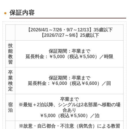
保証内容
【2026/4/1～7/26・9/7～12/13】35歳以下
【2026/7/27～9/6】25歳以下
技
能
保証期間：卒業まで
教
延長料金：￥5,000（税込￥5,500）／時限
習
卒
業
保証期間：卒業まで
検
延長料金：￥6,000（税込￥6,600）／回
定
卒業まで
宿
※最短＋2泊以降、シングルは2名部屋へ移動の場
泊
合あり
￥5,000（税込￥5,500）／泊
※故意・自己都合・不注意（病気含）による教習