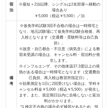
宿
※最短＋2泊以降、シングルは2名部屋へ移動の
泊
場合あり
￥5,000（税込￥5,500）／泊
※仮免学科試験3回不合格の場合は一時帰宅と
なり、地元試験場にて仮免学科試験合格後、再
入校となります（交通費・受験料等は自己負
担）。
※故意・自己都合・不注意（病気含）による教
習未受講の場合は、キャンセル料・宿泊料が発
生します。
※インフルエンザ、その他体温37.3度以上の発
熱がある場合は一時帰宅となります（交通費自
備
己負担、再入校は教習所指定日）。
考
※効果測定を1日に2回受けない場合は、学科キ
ャンセル料金￥5,000（税込￥5,500）が発生し
ます。また、規定期日以内に合格しないと延泊
料がかかります。
*1 検定不合格の場合必ず補習があるため、技