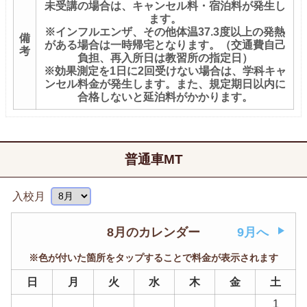
未受講の場合は、キャンセル料・宿泊料が発生し
ます。
※インフルエンザ、その他体温37.3度以上の発熱
備
がある場合は一時帰宅となります。（交通費自己
考
負担、再入所日は教習所の指定日）
※効果測定を1日に2回受けない場合は、学科キャ
ンセル料金が発生します。また、規定期日以内に
合格しないと延泊料がかかります。
普通車MT
入校月
8月のカレンダー
9月へ
※色が付いた箇所をタップすることで料金が表示されます
日
月
火
水
木
金
土
1