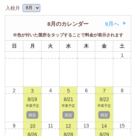
入校月
8月のカレンダー
9月へ
※色が付いた箇所をタップすることで料金が表示されます
日
月
火
水
木
金
土
1
2
4
6
8
3
5
7
8/19
8/21
8/22
卒業予定
卒業予定
卒業予定
満室
満室
満室
9
11
13
15
10
12
14
8/26
8/28
8/29