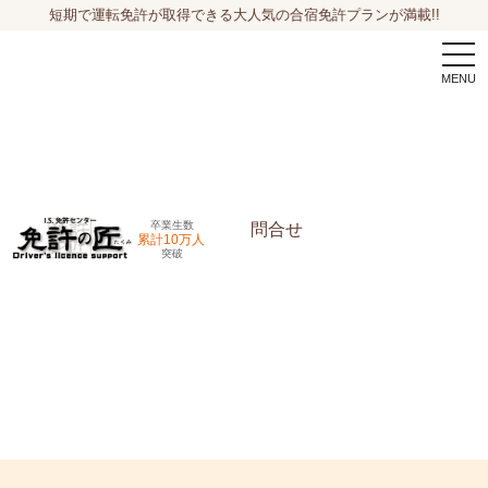
短期で運転免許が取得できる大人気の合宿免許プランが満載!!
togg
navi
卒業生数
問合せ
累計10万人
突破
申込希望