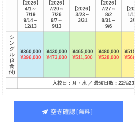
【2026】
【2026】
【2026】
4/1～
7/20～
【2026】
7/27～
【20
7/19
7/26
3/23～
8/2
1/1
9/14～
9/7～
3/31
8/31～
3/2
12/13
9/13
9/6
シ
ン
グ
¥360,000
¥430,000
¥465,000
¥480,000
¥515
ル
¥396,000
¥473,000
¥511,500
¥528,000
¥566
(3
食
付)
入校日：月・水 ／ 最短日数：22泊23